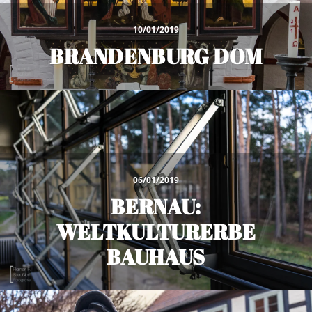
10/01/2019
BRANDENBURG DOM
06/01/2019
BERNAU:
WELTKULTURERBE
BAUHAUS