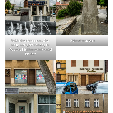
Sabinchenbrunnen: „Der
Heimatmuseum
Krug, der geht so lang zu
Wasser, Bis ihm sein Henkel
bricht“