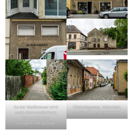
An der Stadtmauer wird
Altstadtgassen, historisch,
auch eine wunderbare
schön und Menschenleer
Sammlung von
Garagentoren gezeigt.