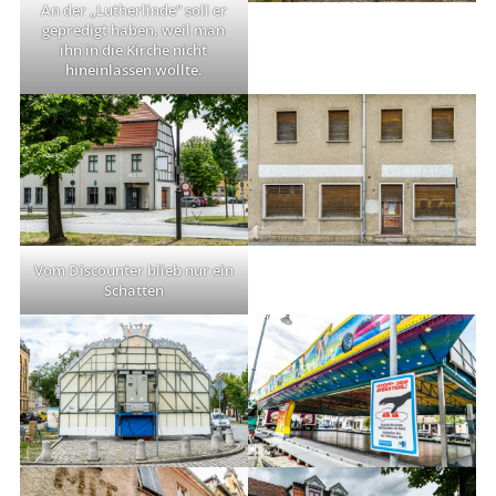
An der „Lutherlinde“ soll er
gepredigt haben, weil man
ihn in die Kirche nicht
hineinlassen wollte.
Vom Discounter blieb nur ein
Schatten