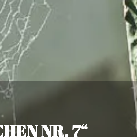
HEN NR. 7“