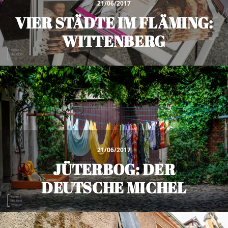
21/06/2017
VIER STÄDTE IM FLÄMING:
WITTENBERG
21/06/2017
JÜTERBOG: DER
DEUTSCHE MICHEL