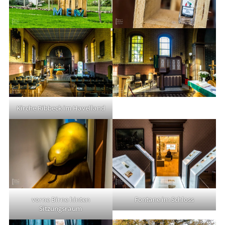
Kirche Ribbeck im Havelland
vorne Birne hinten
Fontane im Schloss
Sitzungsraum