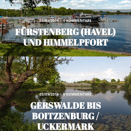
03/01/2016
/
0 KOMMENTARE
FÜRSTENBERG (HAVEL)
UND HIMMELPFORT
03/01/2016
/
0 KOMMENTARE
GERSWALDE BIS
BOITZENBURG /
UCKERMARK