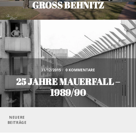
GROSS BEHNITZ
31/12/2015
/
0 KOMMENTARE
25 JAHRE MAUERFALL –
1989/90
Beitragsnavigation
NEUERE
BEITRÄGE