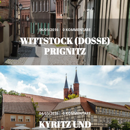
06/01/2016
/
0 KOMMENTARE
WITTSTOCK (DOSSE)
PRIGNITZ
04/01/2016
/
0 KOMMENTARE
KYRITZ UND