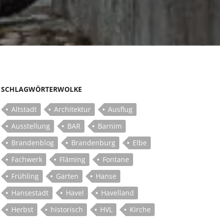
SCHLAGWÖRTERWOLKE
Altstadt
Architektur
Ausflug
Ausstellung
BAR
Barnim
Brandenblog
Brandenburg
Elbe
Fachwerk
Fläming
Fontane
Frühling
Garten
Hanse
Hansestadt
Havel
Havelland
Herbst
historisch
HVL
Kirche