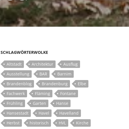
SCHLAGWÖRTERWOLKE
Altstadt
Architektur
Ausflug
Ausstellung
BAR
Barnim
Brandenblog
Brandenburg
Elbe
Fachwerk
Fläming
Fontane
Frühling
Garten
Hanse
Hansestadt
Havel
Havelland
Herbst
historisch
HVL
Kirche