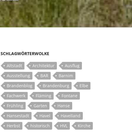
SCHLAGWÖRTERWOLKE
Altstadt
Architektur
Ausflug
Ausstellung
BAR
Barnim
Brandenblog
Brandenburg
Elbe
Fachwerk
Fläming
Fontane
Frühling
Garten
Hanse
Hansestadt
Havel
Havelland
Herbst
historisch
HVL
Kirche