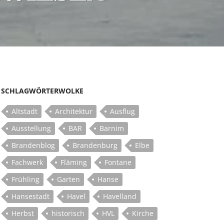
SCHLAGWÖRTERWOLKE
Altstadt
Architektur
Ausflug
Ausstellung
BAR
Barnim
Brandenblog
Brandenburg
Elbe
Fachwerk
Fläming
Fontane
Frühling
Garten
Hanse
Hansestadt
Havel
Havelland
Herbst
historisch
HVL
Kirche