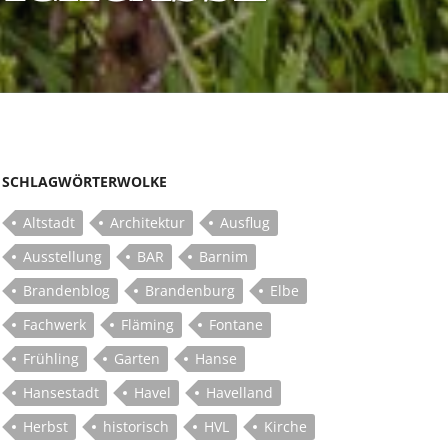
SCHLAGWÖRTERWOLKE
Altstadt
Architektur
Ausflug
Ausstellung
BAR
Barnim
Brandenblog
Brandenburg
Elbe
Fachwerk
Fläming
Fontane
Frühling
Garten
Hanse
Hansestadt
Havel
Havelland
Herbst
historisch
HVL
Kirche