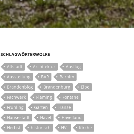
SCHLAGWÖRTERWOLKE
Altstadt
Architektur
Ausflug
Ausstellung
BAR
Barnim
Brandenblog
Brandenburg
Elbe
Fachwerk
Fläming
Fontane
Frühling
Garten
Hanse
Hansestadt
Havel
Havelland
Herbst
historisch
HVL
Kirche