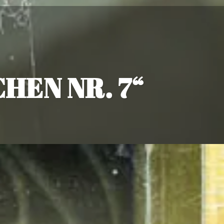
HEN NR. 7“