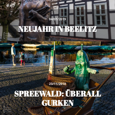
04/01/2019
NEUJAHR IN BEELITZ
23/11/2018
SPREEWALD: ÜBERALL
GURKEN