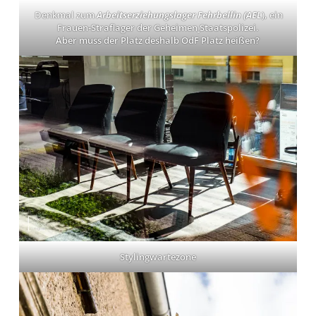
Denkmal zum
Arbeitserziehungslager Fehrbellin (AEL
), ein
Frauen-Straflager der Geheimen
Staatspolizei.
Aber muss der Platz deshalb OdF Platz heißen?
Stylingwartezone