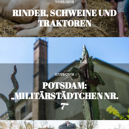
11/05/2018
RINDER, SCHWEINE UND
TRAKTOREN
07/05/2018
POTSDAM:
„MILITÄRSTÄDTCHEN NR.
7“