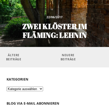
22/06/2017
ZWEI KLÖSTER IM
FLÄMING: LEHNIN
Beitragsnavigation
ÄLTERE
NEUERE
BEITRÄGE
BEITRÄGE
KATEGORIEN
Kategorien
BLOG VIA E-MAIL ABONNIEREN