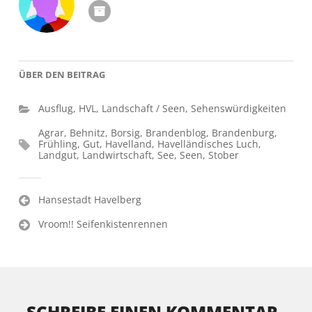
ÜBER DEN BEITRAG
Ausflug
,
HVL
,
Landschaft / Seen
,
Sehenswürdigkeiten
Agrar
,
Behnitz
,
Borsig
,
Brandenblog
,
Brandenburg
,
Frühling
,
Gut
,
Havelland
,
Havelländisches Luch
,
Landgut
,
Landwirtschaft
,
See
,
Seen
,
Stober
Beitragsnavigation
Hansestadt Havelberg
Vroom!! Seifenkistenrennen
SCHREIBE EINEN KOMMENTAR